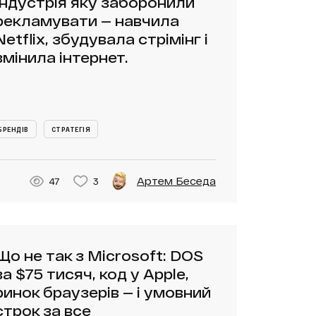
Індустрія яку заборонили
рекламувати — навчила
Netflix, збудувала стрімінг і
змінила інтернет.
БРЕНДІВ
СТРАТЕГІЯ
Артем Беседа
47
3
Що не так з Microsoft: DOS
за $75 тисяч, код у Apple,
ринок браузерів — і умовний
строк за все