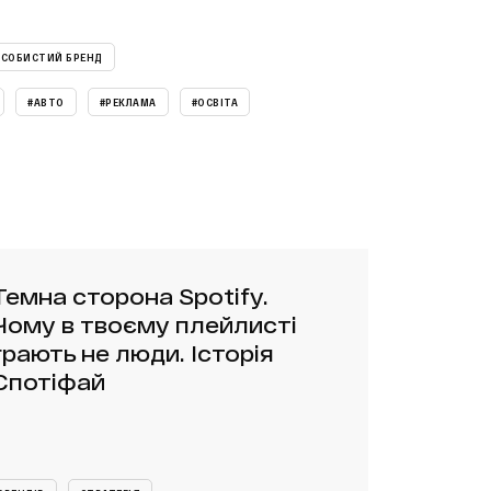
СОБИСТИЙ БРЕНД
#АВТО
#РЕКЛАМА
#ОСВІТА
Темна сторона Spotify.
Чому в твоєму плейлисті
грають не люди. Історія
Спотіфай