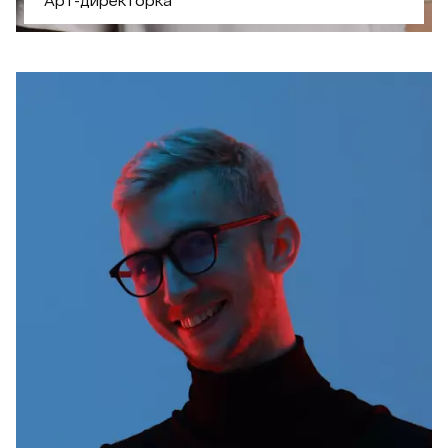
Арт-директорка
СУПЕРСИЛА
Арт директорка
з фокусом на брендинг
та типографію
ЩО ЦІКАВОГО?
- Отримала грант Adobe Creative Residency
Community Fund
- Переможниця міжнародного конкурсу
Pangram
- Роботи публікувалися у Slanted та Adweek
- Авторка навчальних програм і кураторка
курсу Graphic Design Medium у Projector
ПРАЦЮВАЛА З