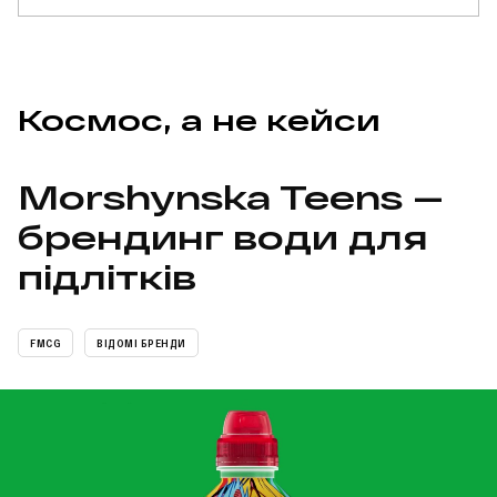
Космос, а не кейси
Morshynska Teens —
брендинг води для
підлітків
FMCG
ВІДОМІ БРЕНДИ