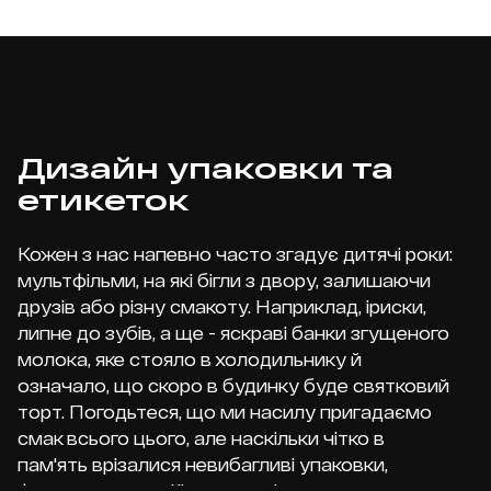
ДЕТАЛЬНІШЕ
ДЕТАЛЬНІШЕ
Розробка упаковки товару
Дизайн упаковки та
етикеток
Як Lamborghini перетворила
виклики на успіх: 5
Кожен з нас напевно часто згадує дитячі роки:
ключових моментів історії
мультфільми, на які бігли з двору, залишаючи
друзів або різну смакоту. Наприклад, іриски,
липне до зубів, а ще - яскраві банки згущеного
молока, яке стояло в холодильнику й
ДЕТАЛЬНІШЕ
означало, що скоро в будинку буде святковий
торт. Погодьтеся, що ми насилу пригадаємо
смак всього цього, але наскільки чітко в
ДЕТАЛЬНІШЕ
Дизайн упаковки цукерок
пам'ять врізалися невибагливі упаковки,
форми етикеток і їх кольору!