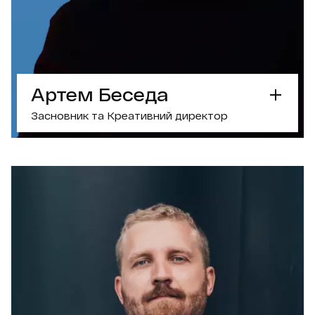
ОБГОВОРИТИ ПРОЕКТ З МАРІЄЮ
Артем Беседа
Засновник та Креативний директор
СУПЕРСИЛА
Креативна тактика
— зробить, щоб ваш
бренд запам’ятали
ЩО ЦІКАВОГО?
Подкаст
Колонки в медіа
Вміє готувати лазан’ю