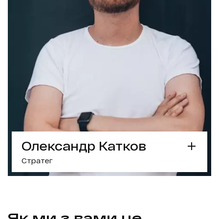
ПРАЦЮВАВ З БРЕНДАМИ
ОБГОВОРИТИ ПРОЕКТ З АРТЕМОМ
Олександр Катков
Стратег
СУПЕРСИЛА
Тактика просунення
— зробить, щоб ваш
бренд купили
Як ми з вами це