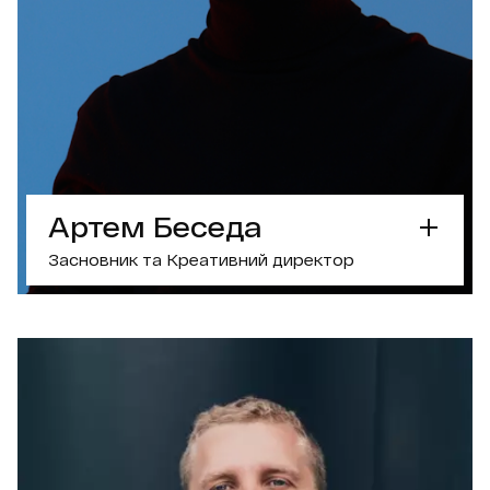
ОБГОВОРИТИ ПРОЕКТ З МАРІЄЮ
Артем Беседа
Засновник та Креативний директор
СУПЕРСИЛА
Креативна тактика
— зробить, щоб ваш
бренд запам’ятали
ЩО ЦІКАВОГО?
Подкаст