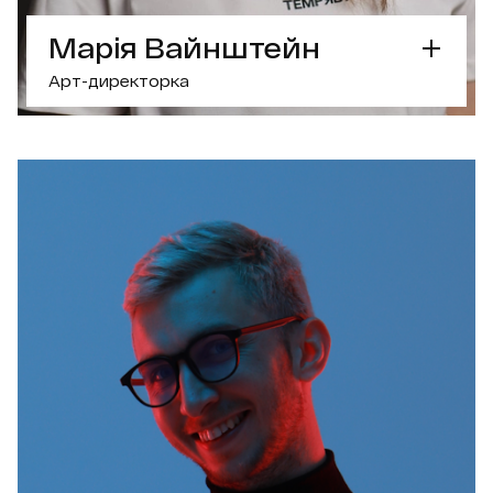
Марія Вайнштейн
Арт-директорка
СУПЕРСИЛА
Арт директорка
з фокусом на брендинг
та типографію
ЩО ЦІКАВОГО?
- Отримала грант Adobe Creative Residency
Community Fund
- Переможниця міжнародного конкурсу
Pangram
- Роботи публікувалися у Slanted та Adweek
- Авторка навчальних програм і кураторка
курсу Graphic Design Medium у Projector
ПРАЦЮВАЛА З