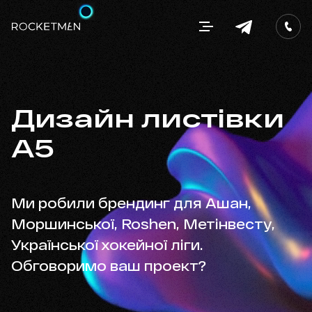
Дизайн листівки
A5
Ми робили брендинг для Ашан,
Моршинської, Roshen, Метінвесту,
Української хокейної ліги.
Обговоримо ваш проект?