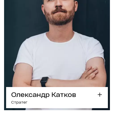
Колонки в медіа
Вміє готувати лазан’ю
ПРАЦЮВАВ З БРЕНДАМИ
ОБГОВОРИТИ ПРОЕКТ З АРТЕМОМ
Олександр Катков
Стратег
СУПЕРСИЛА