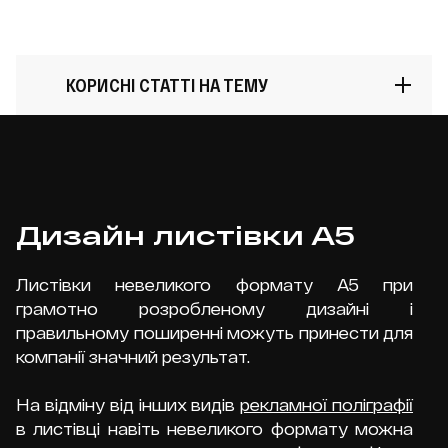
КОРИСНІ СТАТТІ НА ТЕМУ
Феномен Zara: що зробило
Дизайн листівки А5
бренд символом швидкої
моди
Листівки невеликого формату А5 при
грамотно розробленому дизайні і
правильному поширенні можуть принести для
компанії значний результат.
На відміну від інших видів
рекламної поліграфії
ДЕТАЛЬНІШЕ
в листівці навіть невеликого формату можна