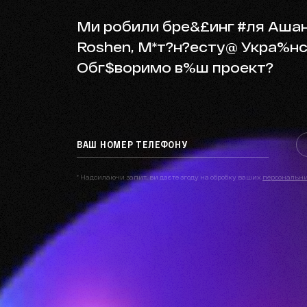
Ми робили брендинг для Ашан
Roshen, Метінвесту, Українсько
Обговоримо ваш проект?
* Надсилаючи запит, ви даєте згоду на обробку ваших
персональн