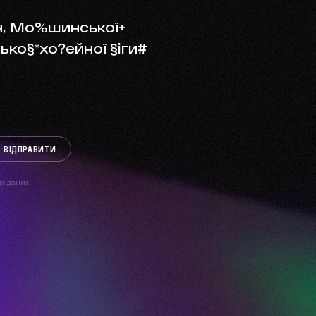
, Моршинської,
ї хокейної ліги.
ВІДПРАВИТИ
их даних