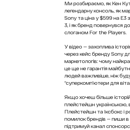
Ми розбираємо, як Кен Ку
легендарну консоль, як ма
Sony та ціна у $599 на E3
3, і як бренд повернувся д
слоганом For the Players.
У відео — захоплива історі
через кейс бренду Sony дл
маркетологів: чому найкра
це ще не гарантія майбутн
людей важливіше, ніж буд
“суперкомп’ютери для вітал
Якщо хочеш більше історій
плейстейшн українською, 
Плейстейшн та Іксбокс і р
помилок брендів — пиши в
підтримуй канал спонсорс