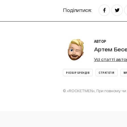
Поділитися:
АВТОР
Артем Бес
Усі статті авт
РОЗБІР БРЕНДІВ
СТРАТЕГІЯ
М
© «ROCKETMEN», При повному чи ч