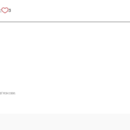
:
3
'язкове.