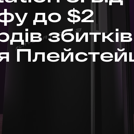
фу до $2
рдів збитків
ія Плейсте