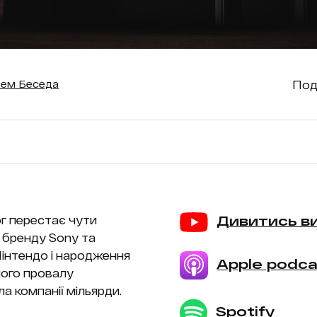
Под
ем Беседа
ог перестає чути
Дивитись в
я бренду Sony та
Нінтендо і народження
Apple podca
ного провалу
ла компанії мільярди.
Spotify