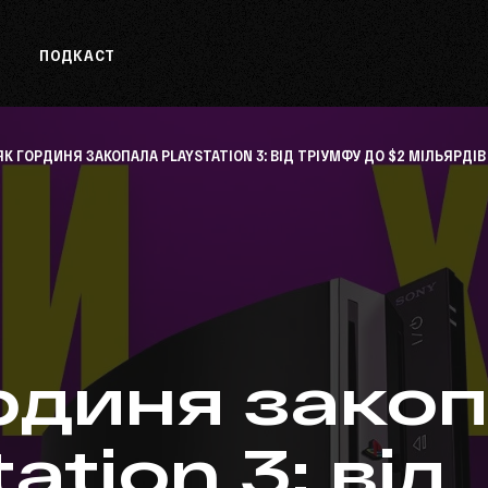
О
ПОДКАСТ
ЯК ГОРДИНЯ ЗАКОПАЛА PLAYSTATION 3: ВІД ТРІУМФУ ДО $2 МІЛЬЯРДІ
рдиня зако
ation 3: від