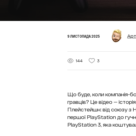
Арт
9 ЛИСТОПАДА 2025
144
3
Що буде, коли компанія-б
гравців? Це відео — історі
Плейстейшн: від союзу з 
першої PlayStation до гуч
PlayStation 3, яка коштува