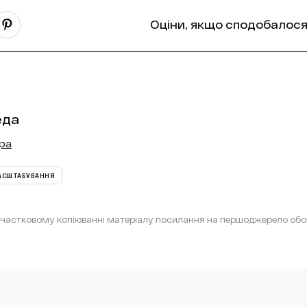
Оціни, якщо сподобалося
еда
ора
АСШТАБУВАННЯ
астковому копіюванні матеріалу посилання на першоджерело обов