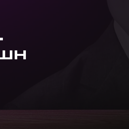
.
йшн