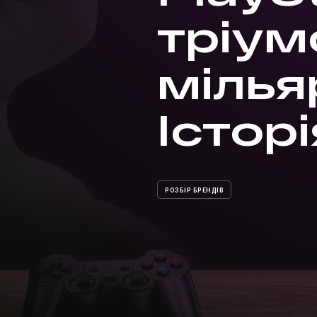
тріум
мілья
Істор
РОЗБІР БРЕНДІВ