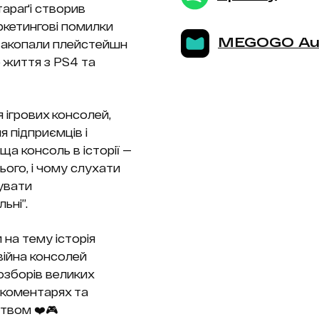
тараґі створив
ркетингові помилки
MEGOGO Au
 закопали плейстейшн
о життя з PS4 та
я ігрових консолей,
я підприємців і
ща консоль в історії —
ього, і чому слухати
увати
ьні”.
 на тему історія
війна консолей
озборів великих
 коментарях та
твом ❤️🎮