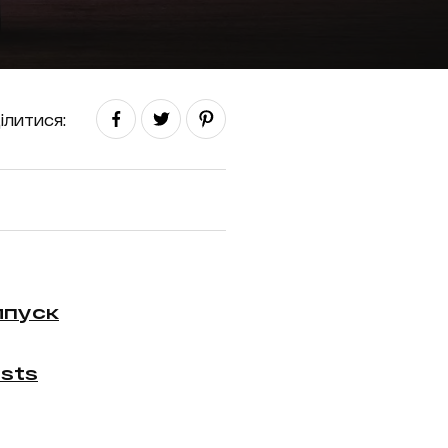
ілитися:
ипуск
sts