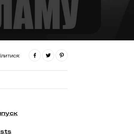
ілитися:
ипуск
sts