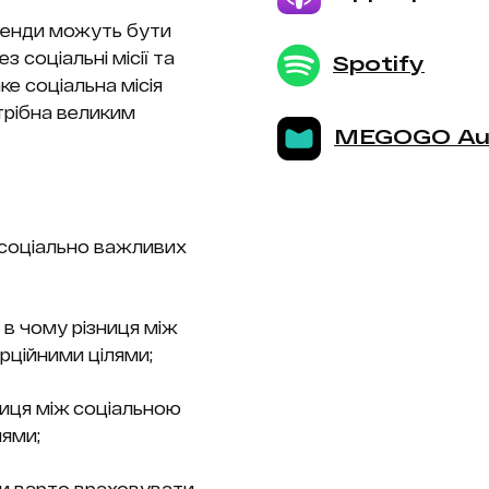
бренди можуть бути
 соціальні місії та
Spotify
ке соціальна місія
трібна великим
MEGOGO Au
 соціально важливих
 в чому різниця між
рційними цілями;
ниця між соціальною
лями;
ди варто враховувати