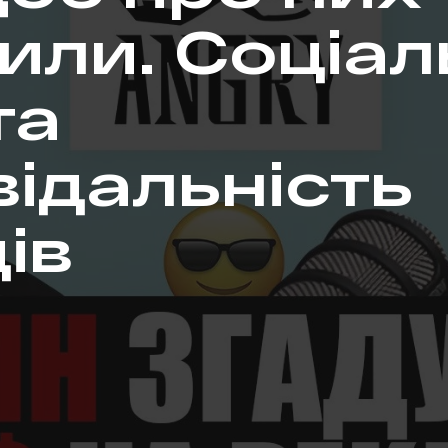
или. Соціал
та
відальність
ів