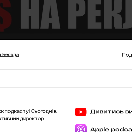
Под
 Беседа
к подкасту! Сьогодні в
Дивитись в
еативний директор
Apple podca