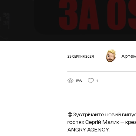
Артем
29 СЕРПНЯ 2024
156
1
😎Зустрічайте новий випус
гостях Сергій Малик — кр
ANGRY AGENCY.