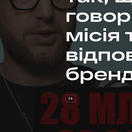
говор
місія 
відпо
бренд
PR