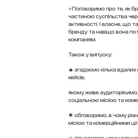
⭐️Поговоримо про те, як 
частиною суспільства через
активності. І власне, що та
бренду та навіщо вона по
компаніям.
Також у випуску:
🔥 згадаємо кілька вдалих
кейсів;
якому живе аудиторія.имо,
соціальною місією та коме
🌟 обговоримо, в чому різ
місією та комерційними ці
☀️ дізнаємося, чому завж