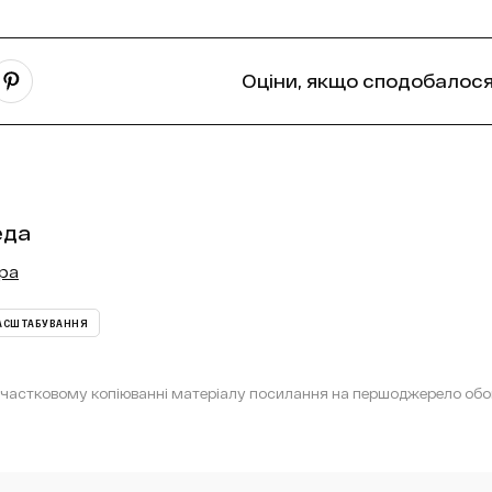
Оціни, якщо сподобалося
еда
ора
АСШТАБУВАННЯ
астковому копіюванні матеріалу посилання на першоджерело обов