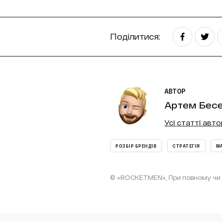
Поділитися:
АВТОР
Артем Бес
Усі статті авт
РОЗБІР БРЕНДІВ
СТРАТЕГІЯ
М
© «ROCKETMEN», При повному чи ч