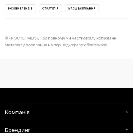
РОЗБІР БРЕНДІВ
СТРАТЕГІЯ
МАСШТАБУВАННЯ
© «ROCKETMEN», При повному чи частковому копіюванні
матеріалу посилання на першоджерело обов'язкове.
Компанія
ПОСЛУГИ ТА ЦІНИ
Брендинг