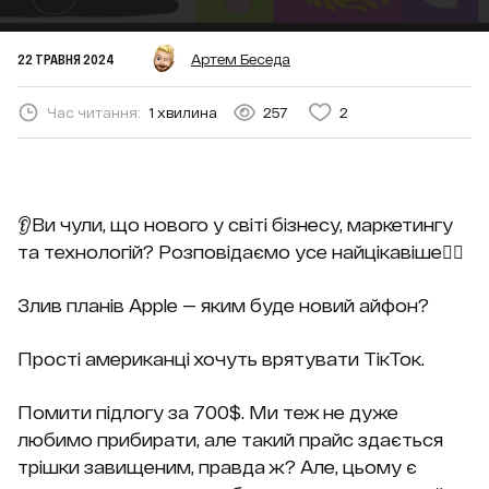
22 ТРАВНЯ 2024
Артем Беседа
Час читання:
1 хвилина
257
2
👂Ви чули, що нового у світі бізнесу, маркетингу
та технологій? Розповідаємо усе найцікавіше👇🏻
Злив планів Apple — яким буде новий айфон?
Прості американці хочуть врятувати ТікТок.
Помити підлогу за 700$. Ми теж не дуже
любимо прибирати, але такий прайс здається
трішки завищеним, правда ж? Але, цьому є