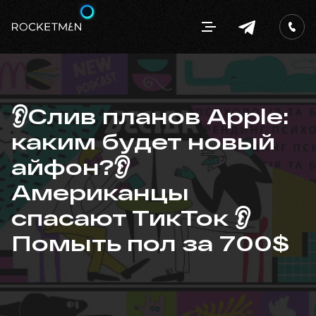
👂Слив планов Apple:
каким будет новый
айфон?👂
Американцы
спасают ТикТок 👂
Помыть пол за 700$