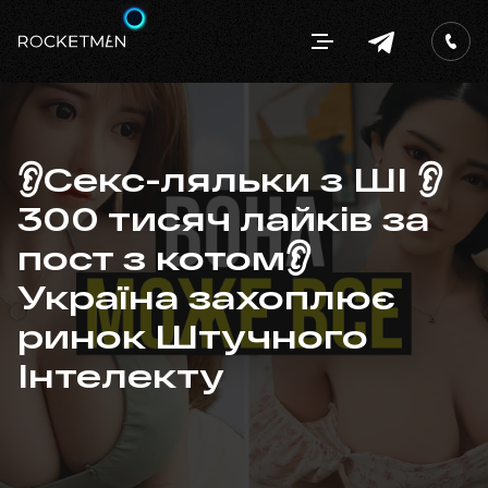
👂Секс-ляльки з ШІ 👂
300 тисяч лайків за
пост з котом👂
Україна захоплює
ринок Штучного
Інтелекту