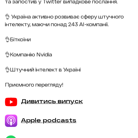
та запостив у Twitter випадкове послання.
👌 Україна активно розвиває сферу штучного
інтелекту, маючи понад 243 AI-компанії.
👌Біткоїни
👌Компанію Nvidia
👌Штучний інтелект в Україні
Приємного перегляду!
Дивитись випуск
Apple podcasts