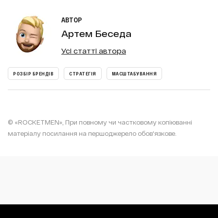
АВТОР
Артем Беседа
Усі статті автора
РОЗБІР БРЕНДІВ
СТРАТЕГІЯ
МАСШТАБУВАННЯ
© «ROCKETMEN», При повному чи частковому копіюванні
матеріалу посилання на першоджерело обов'язкове.