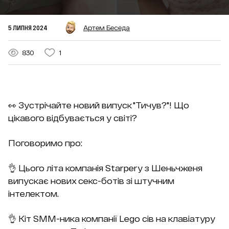
5 ЛИПНЯ 2024
Артем Беседа
830
1
👀 Зустрічайте новий випуск "Тичув?"! Що
цікавого відбувається у світі?
Поговоримо про:
👌 Цього літа компанія Starpery з Шеньчженя
випускає нових секс-ботів зі штучним
інтелектом.
👌 Кіт SMM-ника компанії Lego сів на клавіатуру