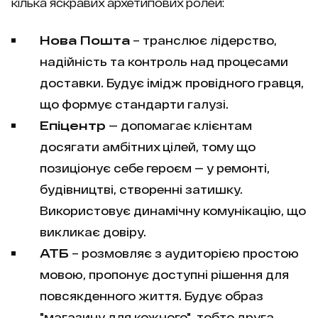
кілька яскравих архетипових ролей:
Нова Пошта
– транслює лідерство,
надійність та контроль над процесами
доставки. Будує імідж провідного гравця,
що формує стандарти галузі.
Епіцентр
— допомагає клієнтам
досягати амбітних цілей, тому що
позиціонує себе героєм — у ремонті,
будівництві, створенні затишку.
Використовує динамічну комунікацію, що
викликає довіру.
АТБ
– розмовляє з аудиторією простою
мовою, пропонує доступні рішення для
повсякденного життя. Будує образ
"магазину для кожного", тобто друга,