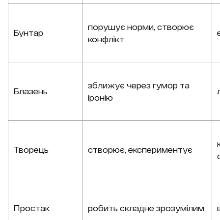
порушує норми, створює
Бунтар
конфлікт
зближує через гумор та
Блазень
іронію
Творець
створює, експериментує
Простак
робить складне зрозумілим