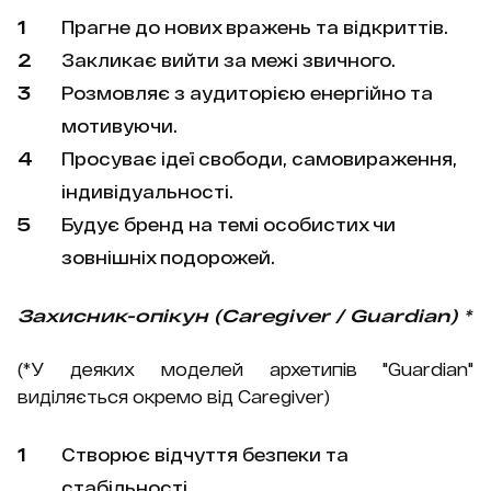
Прагне до нових вражень та відкриттів.
Закликає вийти за межі звичного.
Розмовляє з аудиторією енергійно та
мотивуючи.
Просуває ідеї свободи, самовираження,
індивідуальності.
Будує бренд на темі особистих чи
зовнішніх подорожей.
Захисник-опікун (Caregiver / Guardian) *
(*У деяких моделей архетипів "Guardian"
виділяється окремо від Caregiver)
Створює відчуття безпеки та
стабільності.