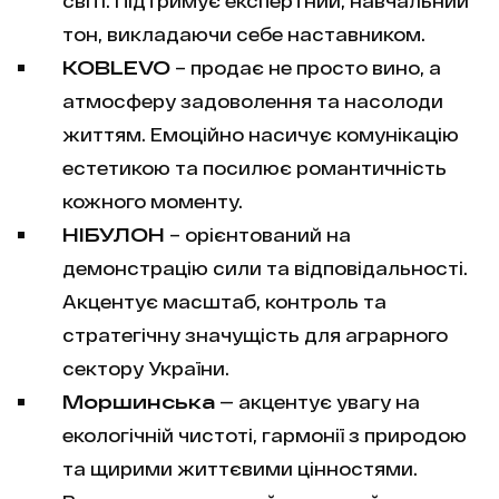
світі. Підтримує експертний, навчальний
тон, викладаючи себе наставником.
KOBLEVO
– продає не просто вино, а
атмосферу задоволення та насолоди
життям. Емоційно насичує комунікацію
естетикою та посилює романтичність
кожного моменту.
НІБУЛОН
– орієнтований на
демонстрацію сили та відповідальності.
Акцентує масштаб, контроль та
стратегічну значущість для аграрного
сектору України.
Моршинська
— акцентує увагу на
екологічній чистоті, гармонії з природою
та щирими життєвими цінностями.