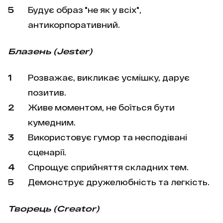
Будує образ "не як у всіх",
антикорпоративний.
Блазень (Jester)
Розважає, викликає усмішку, дарує
позитив.
Живе моментом, не боїться бути
кумедним.
Використовує гумор та несподівані
сценарії.
Спрощує сприйняття складних тем.
Демонструє дружелюбність та легкість.
Творець (Creator)