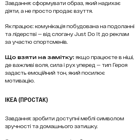
Завдання: сформувати образ, який надихає
діяти, а не просто продає взуття.
Як працює: комунікація побудована на подоланні
та лідерстві — від слогану Just Do It до реклам
за участю спортсменів.
Що взяти на замітку:
якщо працюєте в ніші,
де важливі воля, сила і рух уперед — тип Героя
задасть емоційний тон, який посилює
мотивацію.
IKEA (ПРОСТАК)
Завдання: зробити доступні меблі символом
зручності та домашнього затишку.