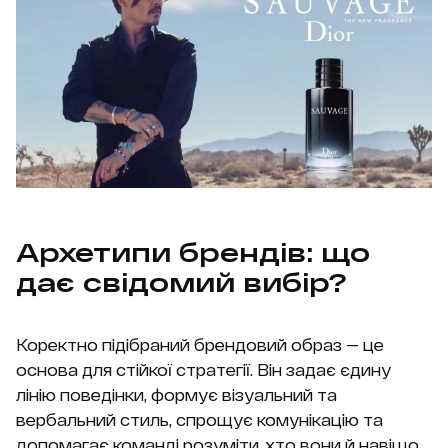
Архетипи брендів: що
дає свідомий вибір?
Коректно підібраний брендовий образ — це
основа для стійкої стратегії. Він задає єдину
лінію поведінки, формує візуальний та
вербальний стиль, спрощує комунікацію та
допомагає команді розуміти, хто вони й навіщо.