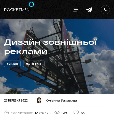
Дизайн зовнішньої
реклами
ДИЗАЙН
МАРКЕТИНГ
23 БЕРЕЗНЯ 2022
Юліанна Варивода
Час читання:
12 хвилин
1750
65