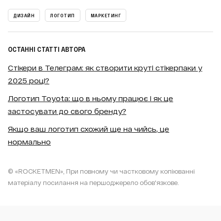
ДИЗАЙН
ЛОГОТИП
МАРКЕТИНГ
ОСТАННІ СТАТТІ АВТОРА
Стікери в Телеграм: як створити круті стікерпаки у
2025 році?
Логотип Toyota: що в ньому працює і як це
застосувати до свого бренду?
Якщо ваш логотип схожий ще на чийсь, це
нормально
© «ROCKETMEN», При повному чи частковому копіюванні
матеріалу посилання на першоджерело обов'язкове.