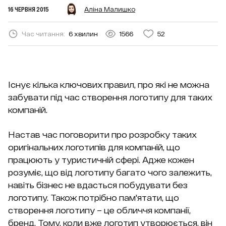
16 ЧЕРВНЯ 2015
Аліна Малишко
Час читання:
6 хвилин
1566
52
Існує кілька ключових правил, про які не можна
забувати під час створення логотипу для таких
компаній.
Настав час поговорити про розробку таких
оригінальних логотипів для компаній, що
працюють у туристичній сфері. Адже кожен
розуміє, що від логотипу багато чого залежить,
навіть бізнес не вдасться побудувати без
логотипу. Також потрібно пам'ятати, що
створення логотипу – це обличчя компанії,
бренд. Тому, коли вже логотип утворюється, він