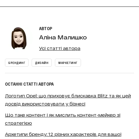
АВТОР
Аліна Малишко
Усі статті автора
БРЕНДИНГ
ДИЗАЙН
МАРКЕТИНГ
ОСТАННІ СТАТТІ АВТОРА
Логотип Opel: що приховує блискавка Blitz та як цей
досвід використовувати у бізнесі
Що таке контент і як мислить контент-мейкер зі
стратегією
Архетипи бренду: 12 різних характерів для вашої