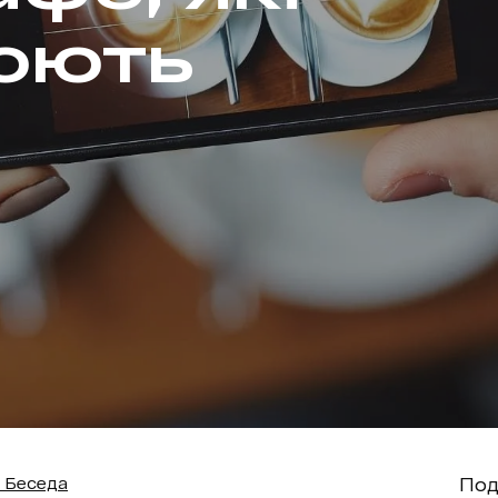
юють
Под
 Беседа