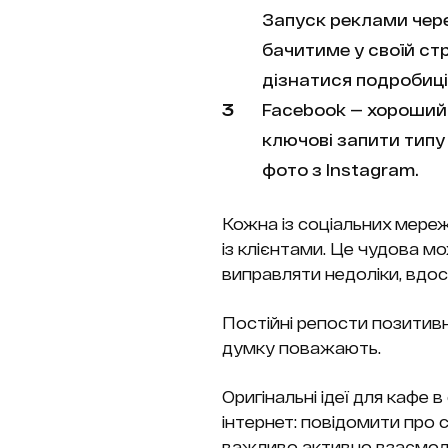
Запуск реклами чере
бачитиме у своїй ст
дізнатися подробиці
Facebook — хороший 
ключові запити типу
фото з Instagram.
Кожна із соціальних мереж 
із клієнтами. Це чудова мо
виправляти недоліки, вдо
Постійні репости позитивни
думку поважають.
Оригінальні ідеї для кафе 
інтернет: повідомити про с
важливо активно взаємоді