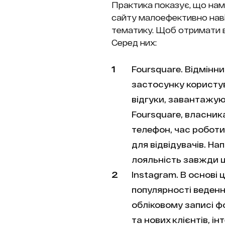
Практика показує, що нам
сайту малоефективно наві
тематику. Щоб отримати ве
Серед них:
Foursquare. Відмінн
застосунку користув
відгуки, завантажую
Foursquare, власник
телефон, час роботи.
для відвідувачів. Н
лояльність завжди ц
Instagram. В основі 
популярності веденн
обліковому записі фо
та нових клієнтів, 