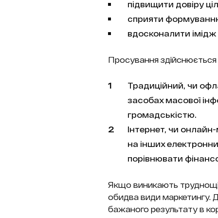
підвищити довіру ціл
сприяти формуванню 
вдосконалити імідж
Просування здійснюється
Традиційний, чи офл
засобах масової інфо
громадськістю.
Інтернет, чи онлайн-
на інших електронни
порівнювати фінансо
Якщо виникають труднощі 
обидва види маркетингу. Д
бажаного результату в кор