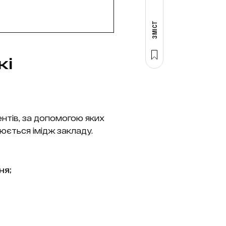
ЗМІСТ
кі
нтів, за допомогою яких
юється імідж закладу.
ня;