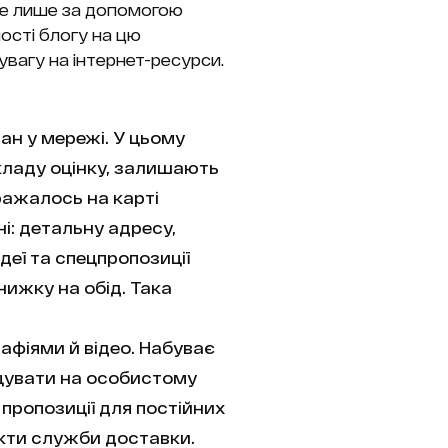
фе лише за допомогою
ості блогу на цю
увагу на інтернет-ресурси.
ан у мережі. У цьому
кладу оцінку, залишають
ражалось на карті
і: детальну адресу,
деї та спецпропозиції
нижку на обід. Така
рафіями й відео. Набуває
іщувати на особистому
 пропозиції для постійних
акти служби доставки.