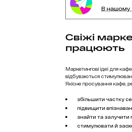
В нашому 
Свіжі марке
працюють
Маркетингові ідеї для каф
відбуваються стимулювання
Якісне просування кафе, р
збільшити частку се
підвищити впізнаван
знайти та залучити п
стимулювати й заохо