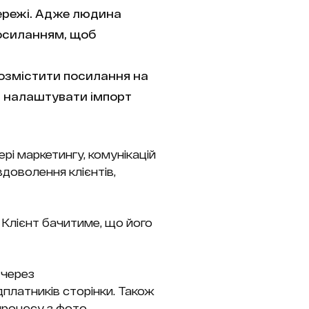
мережі. Адже людина
посиланням, щоб
розмістити посилання на
я налаштувати імпорт
ері маркетингу, комунікацій
вдоволення клієнтів,
. Клієнт бачитиме, що його
 через
дплатників сторінки. Також
процесу з фото,