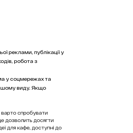
ї реклами, публікації у
одів, робота з
ема у соцмережах та
ршому виду. Якщо
, варто спробувати
 це дозволить досягти
еї для кафе, доступні до