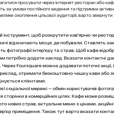
агатися просувати через інтернет ресторан або ка
ть за умови постійного ведення та підтримки активн
лике охоплення цільової аудиторії, варто звернути 
ий інструмент, щоб розкрутити кав'ярню чи рестор
ачі відзначають місця, де побували. Ставлять за
ть фотографії інтер'єру та страв. Щоб кафе відоб
ам потрібно додати заклад. Вказати контактні дан
 Через Foursquare можна додавати поточні акції, і
априклад, отримати безкоштовно чашку кави або з
інується клієнтами.
цієї соціальної мережі — обмін користувачів фотог
я сторінки в комерційних цілях. Кафе може розм
то нових страв, актуальне меню з цінами, акційні
інтер'єр приміщення. Також тут варто вказати конт