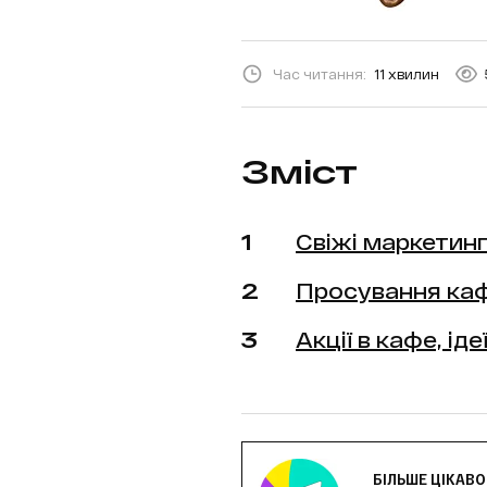
Час читання:
11 хвилин
Зміст
Свіжі маркетинг
Просування каф
Акції в кафе, і
БІЛЬШЕ ЦІКАВ