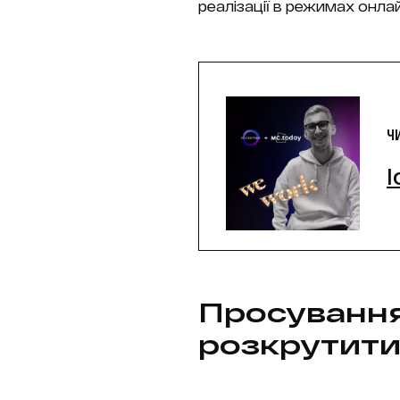
реалізації в режимах онлай
Ч
І
Просування
розкрутити