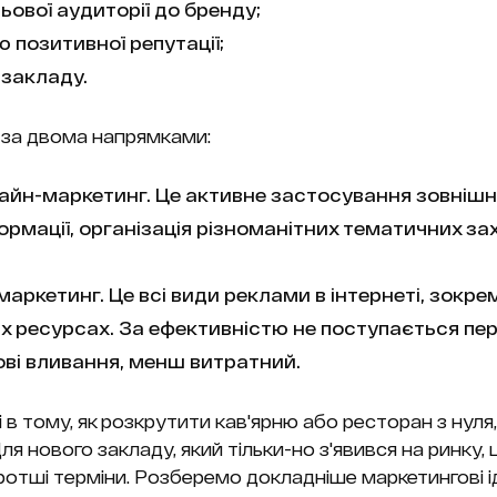
ьової аудиторії до бренду;
позитивної репутації;
 закладу.
 за двома напрямками:
айн-маркетинг. Це активне застосування зовнішньо
рмації, організація різноманітних тематичних зах
маркетинг. Це всі види реклами в інтернеті, зокр
х ресурсах. За ефективністю не поступається пе
ві вливання, менш витратний.
в тому, як розкрутити кав'ярню або ресторан з нуля
ля нового закладу, який тільки-но з'явився на ринку,
отші терміни. Розберемо докладніше маркетингові ід