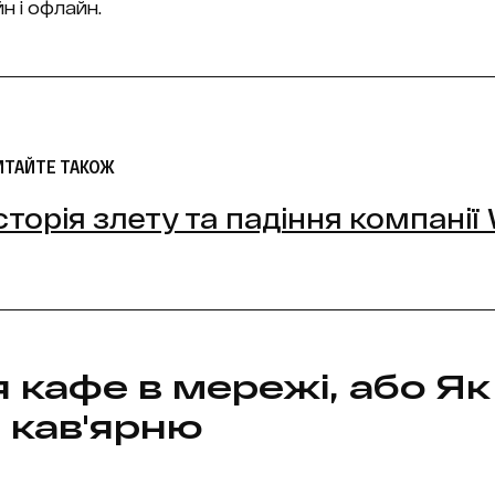
н і офлайн.
ИТАЙТЕ ТАКОЖ
сторія злету та падіння компані
 кафе в мережі, або Як
 кав'ярню