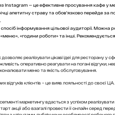
з Instagram — це ефективне просування кафе у 
річці апетитну страву та обов'язково перейде за 
.
спосіб інформування цільової аудиторії. Можна 
 «меню», «години роботи» та інші. Рекомендуєтьс
дозволяє реалізувати цікаві ідеї для ресторану у сф
жливість оперативно реагувати на погані відгуки, не
сконалювати меню та якість обслуговування.
х відгуків клієнтів – це вияв лояльності до своєї ЦА
в сегменті маркетингу вдасться з успіхом реалізувати
тарт акції або взагалі провести її онлайн серед пере
яти з клієнтами, публікуючи особливості робочого 