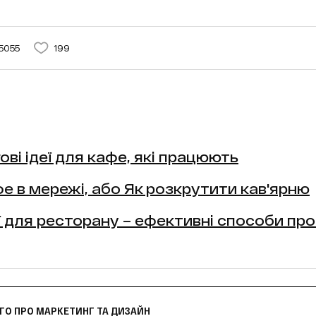
5055
199
ові ідеї для кафе, які працюють
е в мережі, або Як розкрутити кав'ярню
деї для ресторану – ефективні способи пр
ОГО ПРО МАРКЕТИНГ ТА ДИЗАЙН