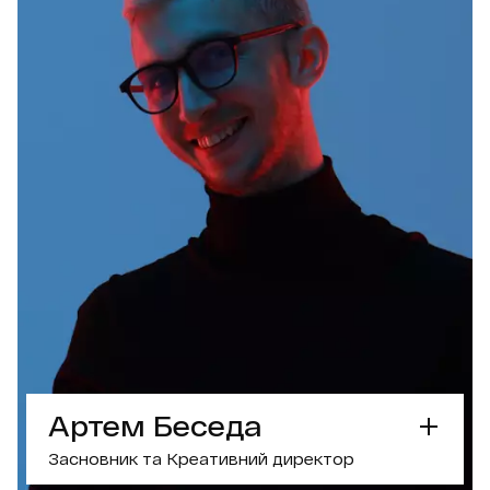
- Переможниця міжнародного конкурсу
Pangram
- Роботи публікувалися у Slanted та Adweek
- Авторка навчальних програм і кураторка
курсу Graphic Design Medium у Projector
ПРАЦЮВАЛА З
ОБГОВОРИТИ ПРОЕКТ З МАРІЄЮ
Артем Беседа
Засновник та Креативний директор