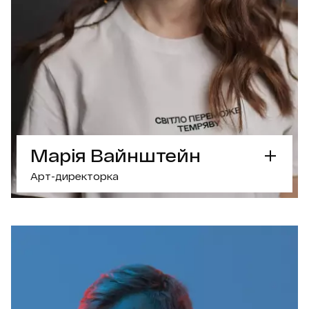
Марія Вайнштейн
Арт-директорка
СУПЕРСИЛА
Арт директорка
з фокусом на брендинг
та типографію
ЩО ЦІКАВОГО?
- Отримала грант Adobe Creative Residency
Community Fund