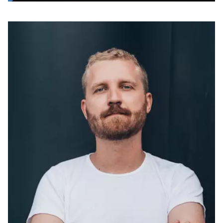
СУПЕРСИЛА
Креативна тактика
— зробить, щоб ваш
бренд запам’ятали
ЩО ЦІКАВОГО?
Подкаст
Колонки в медіа
Вміє готувати лазан’ю
ПРАЦЮВАВ З БРЕНДАМИ
ОБГОВОРИТИ ПРОЕКТ З АРТЕМОМ