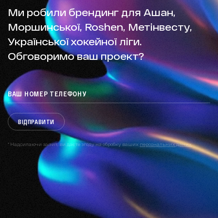
Ми робили брендинг для Ашан,
Моршинської, Roshen, Метінвесту,
Української хокейної ліги.
Обговоримо ваш проект?
ВІДПРАВИТИ
* Надсилаючи запит, ви даєте згоду на обробку ваших
персональних даних