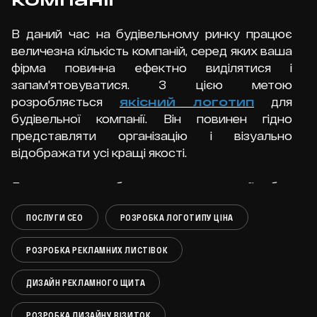
бізнесу
В даний час на будівельному ринку працює
величезна кількість компаній, серед яких ваша
фірма повинна ефектно виділятися і
запам'ятовуватися. З цією метою
розробляється
якісний логотип
для
ДЕТАЛЬНІШЕ
будівельної компанії. Він повинен гідно
представляти організацію і візуально
відображати усі кращі якості.
Як Lamborghini перетворила
Для того, щоб логотип компанії був
виклики на успіх: 5
ефективним і працював на її розвиток,
ключових моментів історії
ПОСЛУГИ СЕО
РОЗРОБКА ЛОГОТИПУ ЦІНА
професійні дизайнери використовують
набутий досвід, знання, навички та спеціальні
РОЗРОБКА РЕКЛАМНИХ ЛИСТІВОК
методи.
ДИЗАЙН РЕКЛАМНОГО ЩИТА
Завдання, які повинні виконувати логотипи для
будівельних компаній.
РОЗРОБКА ДИЗАЙНУ ВІЗИТОК