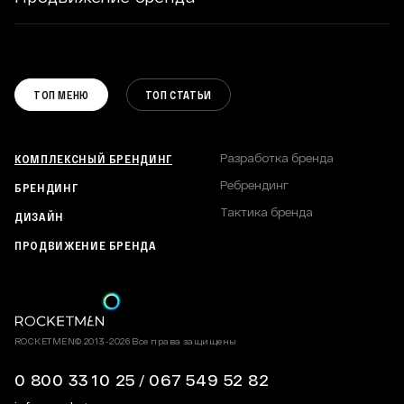
ПОЛИГРАФИЯ И РЕКЛАМА
НЕЙМИНГ И СЛОГАНЫ
СТАТЬИ
РАЗРАБОТКА САЙТА
КАТАЛОГИ И БРОШЮРЫ
РАЗРАБОТКА БРЕНДА
ПОДКАСТЫ
DIGITAL СТРАТЕГИЯ
РЕБРЕНДИНГ
ВАКАНСИИ
КОММУНИКАЦИОННАЯ СТРАТЕГИЯ
ТОП МЕНЮ
ТОП СТАТЬИ
ТАКТИКА БРЕНДА
ПОЛИТИКА КОНФИДЕНЦИАЛЬНОСТИ
КАРТА САЙТА
КОМПЛЕКСНЫЙ БРЕНДИНГ
Разработка бренда
Ребрендинг
БРЕНДИНГ
Тактика бренда
ДИЗАЙН
ПРОДВИЖЕНИЕ БРЕНДА
ROCKETMEN© 2013-2026 Все права защищены
0 800 33 10 25
/
067 549 52 82