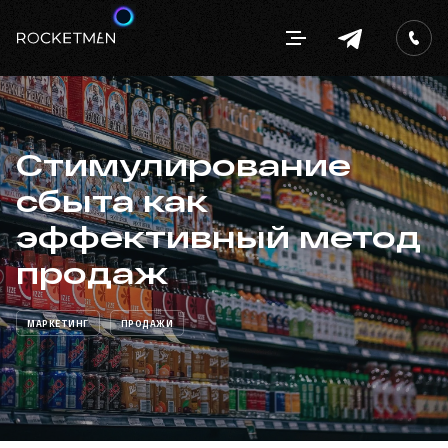
Стимулирование
сбыта как
эффективный метод
продаж
МАРКЕТИНГ
ПРОДАЖИ