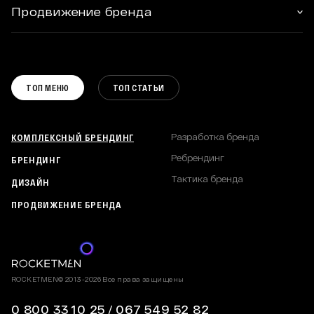
УПАКОВКА И ЭТИКЕТКА
ФИРМЕННЫЙ СТИЛЬ
КОНТАКТЫ
Продвижение бренда
ПОЛИГРАФИЯ И РЕКЛАМА
НЕЙМИНГ И СЛОГАНЫ
СТАТЬИ
РАЗРАБОТКА САЙТА
КАТАЛОГИ И БРОШЮРЫ
РАЗРАБОТКА БРЕНДА
ПОДКАСТЫ
DIGITAL СТРАТЕГИЯ
РЕБРЕНДИНГ
ВАКАНСИИ
КОММУНИКАЦИОННАЯ СТРАТЕГИЯ
ТОП МЕНЮ
ТОП СТАТЬИ
ТАКТИКА БРЕНДА
ПОЛИТИКА КОНФИДЕНЦИАЛЬНОСТИ
КАРТА САЙТА
КОМПЛЕКСНЫЙ БРЕНДИНГ
Разработка бренда
Ребрендинг
БРЕНДИНГ
Тактика бренда
ДИЗАЙН
ПРОДВИЖЕНИЕ БРЕНДА
ROCKETMEN© 2013-2026 Все права защищены
0 800 33 10 25
/
067 549 52 82