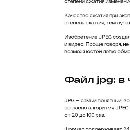
степени сжатия изменение
Качество сжатия при экспо
степень сжатия, тем лучш
Изобретение JPEG создал
и видео. Проще говоря, не
возможностей легко обме
Файл jpg: 
JPG — самый понятный, в
согласно алгоритму JPEG (е
от 20 до 100 раз.
Формат поддерживает 24 би