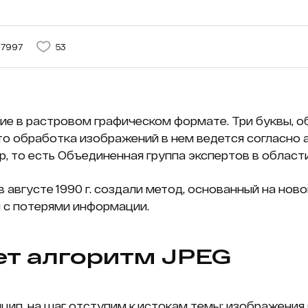
7997
53
ение в растровом графическом формате. Три буквы,
что обработка изображений в нем ведется согласно 
up, то есть Объединенная группа экспертов в област
 августе 1990 г. создали метод, основанный на нов
 с потерями информации.
ет алгоритм JPEG
цип, на шаг отступим к истокам темы: изображени