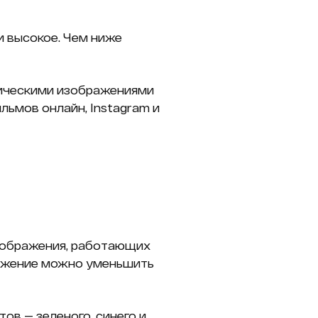
 и высокое. Чем ниже
фическими изображениями
ильмов онлайн, Instagram и
зображения, работающих
зображение можно уменьшить
ов — зеленого, синего и