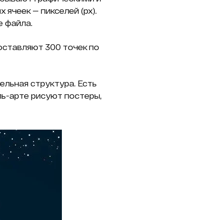
ячеек — пикселей (px).
 файла.
оставляют 300 точек по
ельная структура. Есть
ль-арте рисуют постеры,