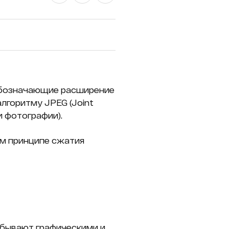
 обозначающие расширение
алгоритму JPEG (Joint
и фотографии).
ом принципе сжатия
я бывают графическими и