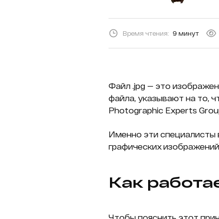
Время чтения:
9 минут
Файл .jpg — это изображ
файла, указывают на то, 
Photographic Experts Gro
Именно эти специалисты в
графических изображений
Как работа
Чтобы пояснить этот прин