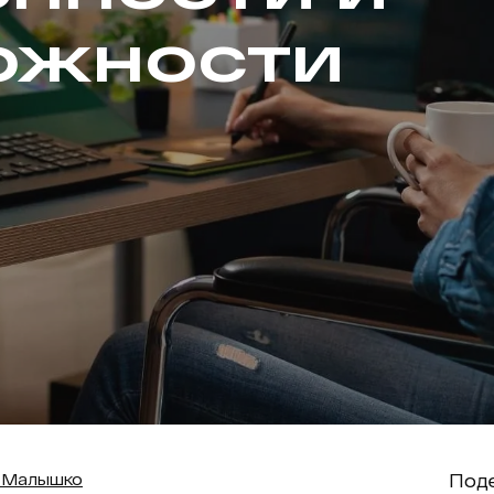
ожности
Поде
 Малышко