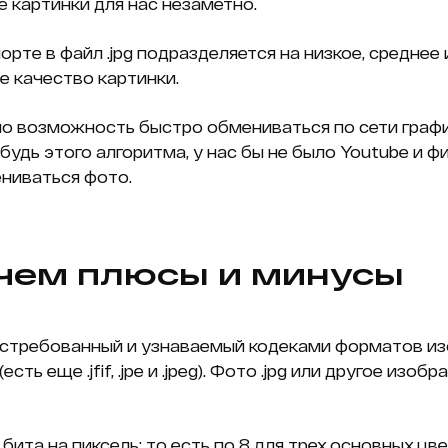
 картинки для нас незаметно.
рте в файл .jpg подразделяется на низкое, среднее
е качество картинки.
о возможность быстро обмениваться по сети гра
 будь этого алгоритма, у нас бы не было Youtube и ф
ниваться фото.
в чем плюсы и минусы
остребованный и узнаваемый кодеками форматов и
сть еще .jfif, .jpe и .jpeg). Фото .jpg или другое и
та на пиксель: то есть по 8 для трех основных цвет