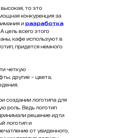
 высокая, то это
 мощная конкуренция за
нимания и
разработка
А цель всего этого
раны, кафе используют в
готип, придется немного
ти четкую
ты, другие – цвета,
едения.
ри создании логотипа для
ю роль. Ведь логотип
принимали решение идти
ый логотип и
ечатление от увиденного,