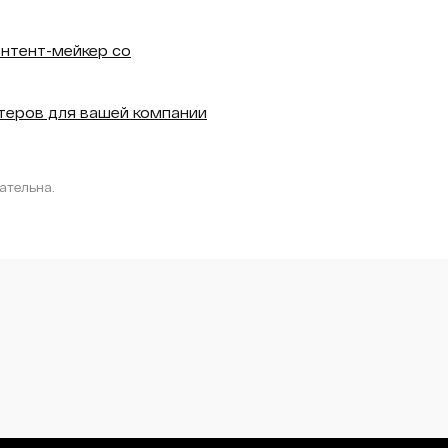
онтент-мейкер со
ктеров для вашей компании
ательна.