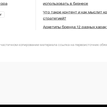
тора
использовать в бизнесе
Что такое контент и как мыслит к
НГ
стратегией?
Архетипы бренда: 12 разных хара
частичном копировании материала ссылка на первоисточник обяз