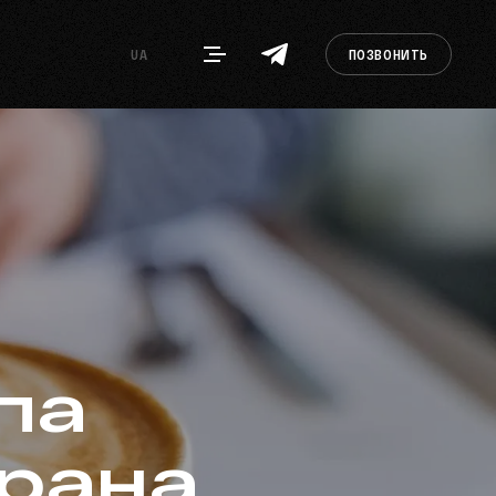
UA
ПОЗВОНИТЬ
па
орана