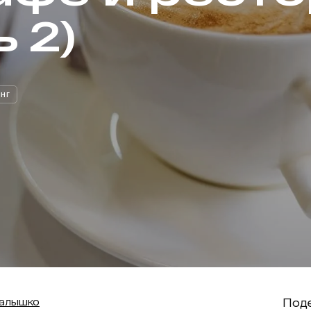
 2)
ИНГ
Поде
алышко