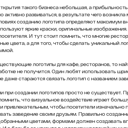
открытия такого бизнеса небольшая, а прибыльность
о активно развиваться, в результате чего возникла
условиях созданию логотипа определяют максимум в
спользуют яркие краски, оригинальные изображения. 
посетителя. И тут стоит помнить, что многие ресто
ные цвета, а для того, чтобы сделать уникальный ло
ммой.
ществующие логотипы для кафе, ресторанов, то най
аботке не получится. Один любят использовать шриф
е даже стараются связать логотип с названием зав
 при создании логотипов просто не существует. П
омнить, что визуальное воздействие играет большу
и привлекательным, чтобы посетители изначально 
вать заведение своим друзьям. Правильно созданн
обранными цветами, формами должен создавать вп