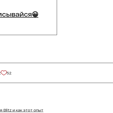
исывайся😀
:
52
 Blitz и как этот опыт