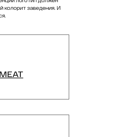
ренции логотип должен
й колорит заведения. И
ся.
 MEAT