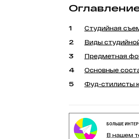
Оглавлени
Студийная съе
Виды студийно
Предметная фот
Основные сост
Фуд-стилисты к
БОЛЬШЕ ИНТЕР
В нашем т