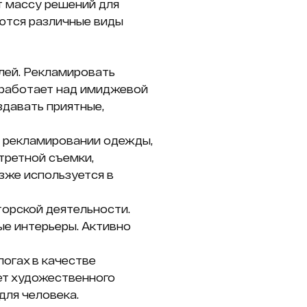
т массу решений для
ются различные виды
лей. Рекламировать
ф работает над имиджевой
здавать приятные,
и рекламировании одежды,
третной съемки,
зже используется в
торской деятельности.
ые интерьеры. Активно
логах в качестве
сет художественного
для человека.