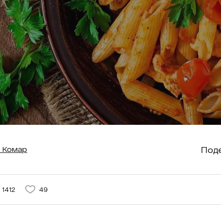
Поде
 Комар
1412
49