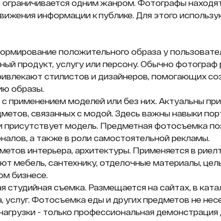
 ограничивается одним жанром. Фотографы находя
вижения информации к публике. Для этого использу
ормирование положительного образа у пользовате
тный продукт, услугу или персону. Обычно фотогра
привлекают стилистов и дизайнеров, помогающих со
ию образы.
с применением моделей или без них. Актуальны пр
дметов, связанных с модой. Здесь важны навыки пор
и присутствует модель. Предметная фотосъемка по
налов, а также в роли самостоятельной рекламы.
метов интерьера, архитектуры. Применяется в риел
т мебель, сантехнику, отделочные материалы, цел
ом бизнесе.
 студийная съемка. Размещается на сайтах, в ката
, услуг. Фотосъемка еды и других предметов не не
агрузки - только профессиональная демонстрация 