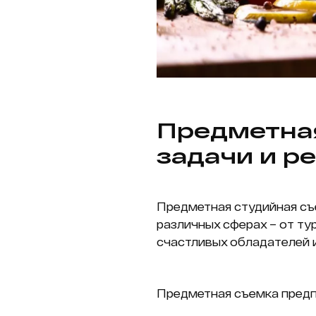
Предметная
задачи и р
Предметная студийная съ
различных сферах – от т
счастливых обладателей и
Предметная съемка предп