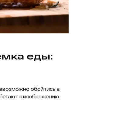
мка еды:
невозможно обойтись в
ибегают к изображению