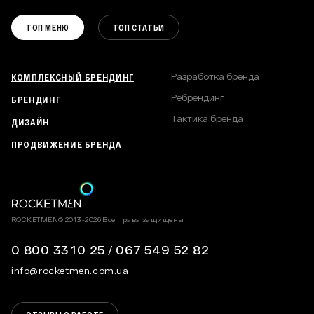
DIGITAL СТРАТЕГИЯ
РЕБРЕНДИНГ
ВАКАНСИИ
КОММУНИКАЦИОННАЯ СТРАТЕГИЯ
ТОП МЕНЮ
ТОП СТАТЬИ
ТАКТИКА БРЕНДА
ПОЛИТИКА КОНФИДЕНЦИАЛЬНОСТИ
КАРТА САЙТА
КОМПЛЕКСНЫЙ БРЕНДИНГ
Разработка бренда
Ребрендинг
БРЕНДИНГ
Тактика бренда
ДИЗАЙН
ПРОДВИЖЕНИЕ БРЕНДА
ROCKETMEN© 2013-2026 Все права защищены
0 800 33 10 25
/
067 549 52 82
info@rocketmen.com.ua