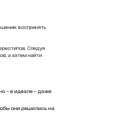
ешение: воспринять
ереотипов. Следуя
ов, а затем найти
но – в идеале – даже
тобы они решились на