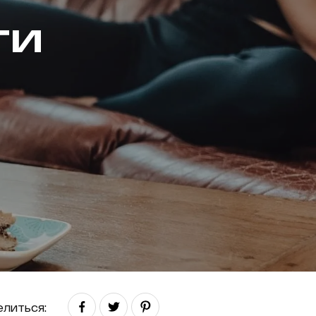
ти
литься: