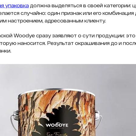
я упаковка
должна выделяться в своей категории: 
елается случайно: один признак или его комбинаци
м настроением, адресованным клиенту.
аской Woodye сразу заявляют о сути продукции: эт
оторую наносится. Результат окрашивания до и пос
анки.