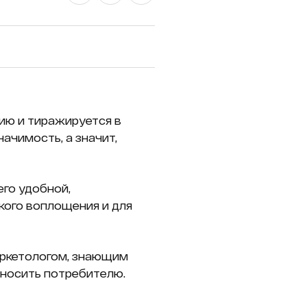
ию и тиражируется в
ачимость, а значит,
его удобной,
кого воплощения и для
аркетологом, знающим
оносить потребителю.