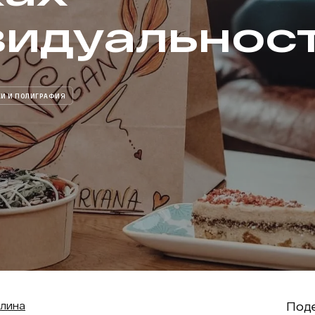
видуальнос
И И ПОЛИГРАФИЯ
Поде
лина