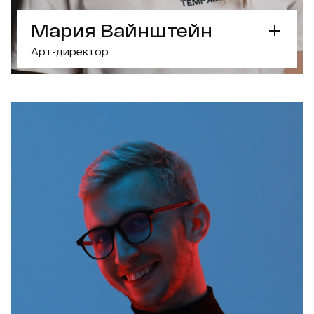
Мария Вайнштейн
Арт-директор
СУПЕРСИЛА
Арт-директор с фокусом на
брендинге и типографии
ЧТО ИНТЕРЕСНОГО
- Получила грант от Adobe Creative Residency
Community Fund
- Победительница международного конкурса
Pangram
- Работы публиковались в Slanted и Adweek
- Автор учебных программ и куратор курса
Graphic Design Medium в Projector
РАБОТАЛА С