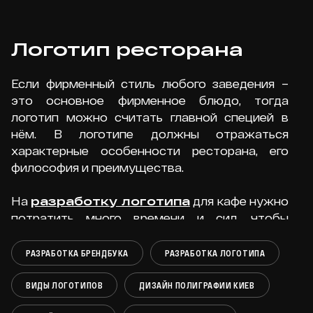
вызовы в недостижимый
результат: 5 ключевых
Логотип ресторана
моментов истории
Если фирменный стиль любого заведения –
это основное фирменное блюдо, тогда
логотип можно считать главной специей в
нём. В логотипе должны отражаться
ПОДРОБНЕЕ
характерные особенности ресторана, его
философия и преимущества.
На
разработку логотипа
для кафе нужно
Маркетинг движения: 12
потратить много времени и сил, чтобы
правил создания аудитории
получить достойный эффектный результат,
вокруг бренда, который
который будет привлекать новых и
РАЗРАБОТКА БРЕНДБУКА
РАЗРАБОТКА ЛОГОТИПА
изменит рынок
постоянных посетителей.
ВИДЫ ЛОГОТИПОВ
ДИЗАЙН ПОЛИГРАФИИ КИЕВ