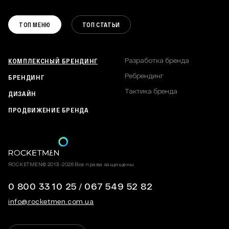
DIGITAL СТРАТЕГИЯ
РЕБРЕНДИНГ
ВАКАНСИИ
КОММУНИКАЦИОННАЯ СТРАТЕГИЯ
ТОП МЕНЮ
ТОП СТАТЬИ
ТАКТИКА БРЕНДА
ПОЛИТИКА КОНФИДЕНЦИАЛЬНОСТИ
КАРТА САЙТА
КОМПЛЕКСНЫЙ БРЕНДИНГ
Разработка бренда
Ребрендинг
БРЕНДИНГ
Тактика бренда
ДИЗАЙН
ПРОДВИЖЕНИЕ БРЕНДА
ROCKETMEN© 2013-2026 Все права защищены
0 800 33 10 25
/
067 549 52 82
info@rocketmen.com.ua