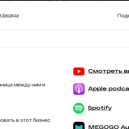
Поде
 Беседа
Смотреть в
азница между ним и
Apple podca
Spotify
ровать в этот бизнес
MEGOGO Au