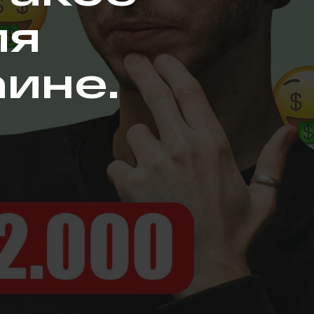
ия
аине.