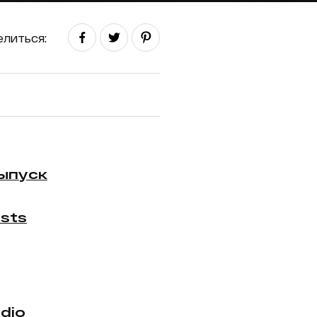
литься:
ыпуск
sts
dio