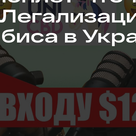
 Легализац
биса в Укр