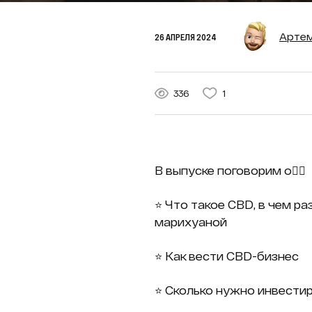
Артем
26 АПРЕЛЯ 2024
336
1
В выпуске поговорим о👇🏻
⭐️ Что такое CBD, в чем р
марихуаной
⭐️ Как вести CBD-бизнес
⭐️ Сколько нужно инвести