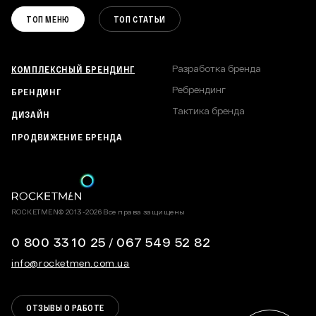
РЕБРЕНДИНГ
ВАКАНСИИ
КОММУНИКАЦИОННАЯ СТРАТЕГИЯ
ТОП МЕНЮ
ТОП СТАТЬИ
ТАКТИКА БРЕНДА
ПОЛИТИКА КОНФИДЕНЦИАЛЬНОСТИ
КАРТА САЙТА
КОМПЛЕКСНЫЙ БРЕНДИНГ
Разработка бренда
Ребрендинг
БРЕНДИНГ
Тактика бренда
ДИЗАЙН
ПРОДВИЖЕНИЕ БРЕНДА
ROCKETMEN© 2013-2026 Все права защищены
0 800 33 10 25
/
067 549 52 82
info@rocketmen.com.ua
ОТЗЫВЫ О РАБОТЕ