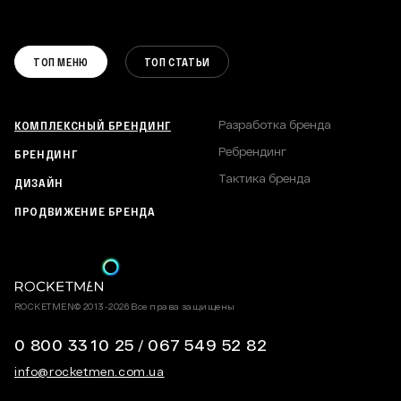
РАЗРАБОТКА САЙТА
КАТАЛОГИ И БРОШЮРЫ
РАЗРАБОТКА БРЕНДА
ПОДКАСТЫ
DIGITAL СТРАТЕГИЯ
РЕБРЕНДИНГ
ВАКАНСИИ
КОММУНИКАЦИОННАЯ СТРАТЕГИЯ
ТОП МЕНЮ
ТОП СТАТЬИ
ТАКТИКА БРЕНДА
ПОЛИТИКА КОНФИДЕНЦИАЛЬНОСТИ
КАРТА САЙТА
КОМПЛЕКСНЫЙ БРЕНДИНГ
Разработка бренда
Ребрендинг
БРЕНДИНГ
Тактика бренда
ДИЗАЙН
ПРОДВИЖЕНИЕ БРЕНДА
ROCKETMEN© 2013-2026 Все права защищены
0 800 33 10 25
/
067 549 52 82
info@rocketmen.com.ua