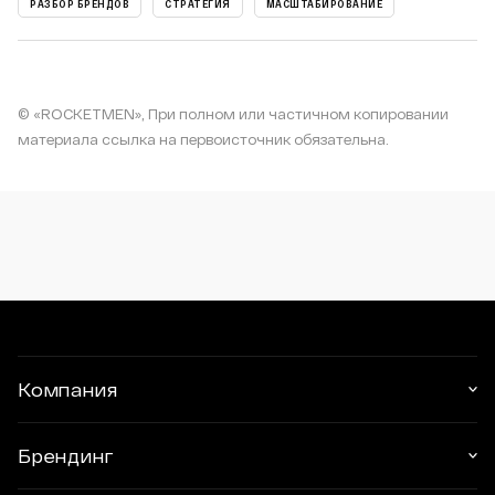
РАЗБОР БРЕНДОВ
СТРАТЕГИЯ
МАСШТАБИРОВАНИЕ
© «ROCKETMEN», При полном или частичном копировании
материала ссылка на первоисточник обязательна.
Компания
УСЛУГИ И ЦЕНЫ
Брендинг
ПОРТФОЛИО