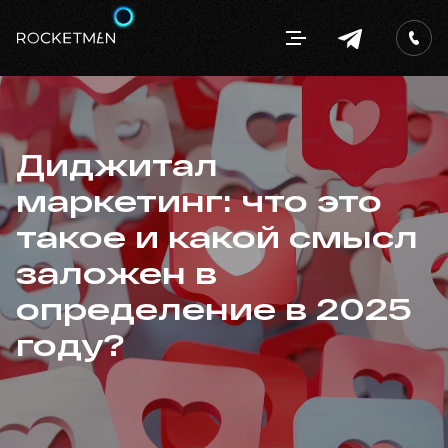
Диджитал
маркетинг: что это
такое и какой смысл
заложен в
определение в 2025
году?