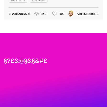
21 ФЕВРАЛЯ 2021
8681
153
Артем Беседа
%@&?#*§@+*#&#$+@&£+*#£+§#