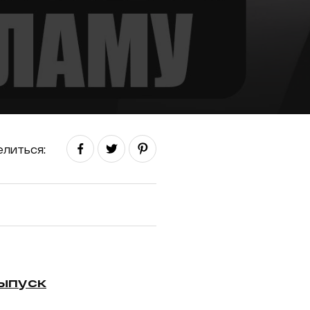
литься:
ыпуск