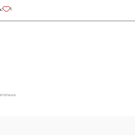
:
1
ательна.