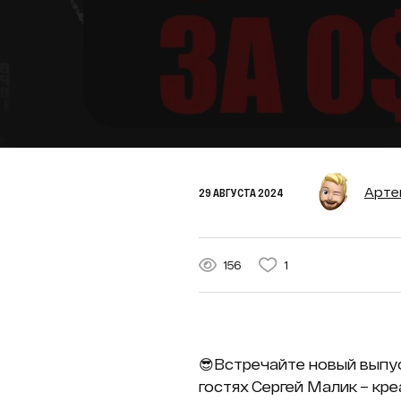
Арте
29 АВГУСТА 2024
156
1
😎Встречайте новый выпус
гостях Сергей Малик – кр