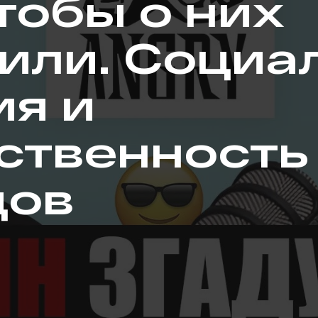
чтобы о них
или. Социа
я и
ственность
дов