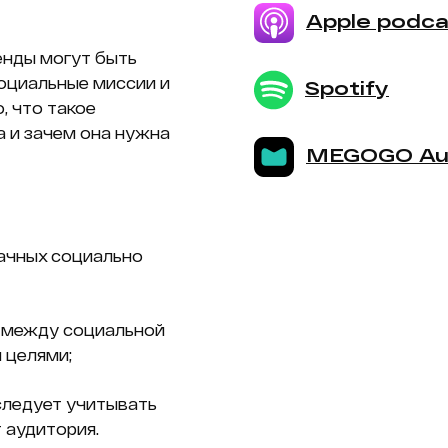
Apple podca
ренды могут быть
оциальные миссии и
Spotify
, что такое
а и зачем она нужна
MEGOGO Au
дачных социально
а между социальной
 целями;
 следует учитывать
 аудитория.