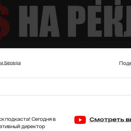
Поде
м Беседа
к подкаста! Сегодня в
Смотреть в
еативный директор