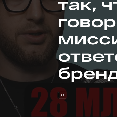
так, 
говор
мисси
ответ
брен
PR